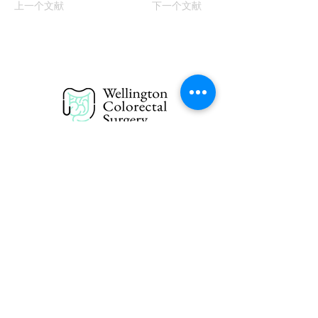
上一个文献
下一个文献
For appointments
PH:
(04) 381-8120
Ext 7333
Fax:
(04) 381-8111
Gastroenterology at
Wakefield Hospital